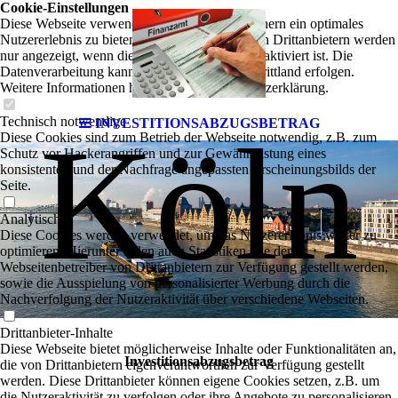
Cookie-Einstellungen
Diese Webseite verwendet Cookies, um Besuchern ein optimales
Nutzererlebnis zu bieten. Bestimmte Inhalte von Drittanbietern werden
nur angezeigt, wenn die entsprechende Option aktiviert ist. Die
Datenverarbeitung kann dann auch in einem Drittland erfolgen.
Weitere Informationen hierzu in der Datenschutzerklärung.
Technisch notwendige
INVESTITIONSABZUGSBETRAG
Köln
Diese Cookies sind zum Betrieb der Webseite notwendig, z.B. zum
Schutz vor Hackerangriffen und zur Gewährleistung eines
konsistenten und der Nachfrage angepassten Erscheinungsbilds der
Seite.
Analytische
Diese Cookies werden verwendet, um das Nutzererlebnis weiter zu
optimieren. Hierunter fallen auch Statistiken, die dem
Webseitenbetreiber von Drittanbietern zur Verfügung gestellt werden,
sowie die Ausspielung von personalisierter Werbung durch die
Nachverfolgung der Nutzeraktivität über verschiedene Webseiten.
Drittanbieter-Inhalte
Diese Webseite bietet möglicherweise Inhalte oder Funktionalitäten an,
Investitionsabzugsbetrag
die von Drittanbietern eigenverantwortlich zur Verfügung gestellt
werden. Diese Drittanbieter können eigene Cookies setzen, z.B. um
die Nutzeraktivität zu verfolgen oder ihre Angebote zu personalisieren