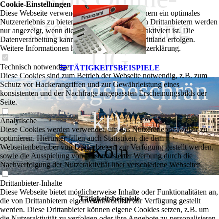
Cookie-Einstellungen
Diese Webseite verwendet Cookies, um Besuchern ein optimales
Steuerberatung
Nutzererlebnis zu bieten. Bestimmte Inhalte von Drittanbietern werden
nur angezeigt, wenn die entsprechende Option aktiviert ist. Die
Datenverarbeitung kann dann auch in einem Drittland erfolgen.
Weitere Informationen hierzu in der Datenschutzerklärung.
UG
Technisch notwendige
TÄTIGKEITSBEISPIELE
Diese Cookies sind zum Betrieb der Webseite notwendig, z.B. zum
(haftungsbeschrän
Schutz vor Hackerangriffen und zur Gewährleistung eines
konsistenten und der Nachfrage angepassten Erscheinungsbilds der
Seite.
kt),
Analytische
Diese Cookies werden verwendet, um das Nutzererlebnis weiter zu
optimieren. Hierunter fallen auch Statistiken, die dem
Köln
Webseitenbetreiber von Drittanbietern zur Verfügung gestellt werden,
sowie die Ausspielung von personalisierter Werbung durch die
Nachverfolgung der Nutzeraktivität über verschiedene Webseiten.
Drittanbieter-Inhalte
Diese Webseite bietet möglicherweise Inhalte oder Funktionalitäten an,
Tätigkeitsbeispiele
die von Drittanbietern eigenverantwortlich zur Verfügung gestellt
werden. Diese Drittanbieter können eigene Cookies setzen, z.B. um
die Nutzeraktivität zu verfolgen oder ihre Angebote zu personalisieren