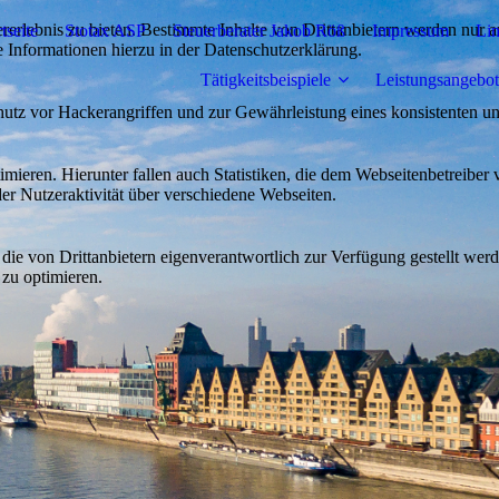
lebnis zu bieten. Bestimmte Inhalte von Drittanbietern werden nur ang
tseite
Stotax ASP
Steuerberater Jakob Röß
Impressum
Li
e Informationen hierzu in der Datenschutzerklärung.
Tätigkeitsbeispiele
Leistungsangebot
utz vor Hackerangriffen und zur Gewährleistung eines konsistenten un
ieren. Hierunter fallen auch Statistiken, die dem Webseitenbetreiber v
r Nutzeraktivität über verschiedene Webseiten.
 die von Drittanbietern eigenverantwortlich zur Verfügung gestellt wer
 zu optimieren.