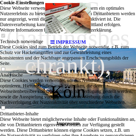
ng UG
Cookie-Einstellungen
Diese Webseite verwendet Cookies, um Besuchern ein optimales
Nutzererlebnis zu bieten. Bestimmte Inhalte von Drittanbietern werden
nur angezeigt, wenn die entsprechende Option aktiviert ist. Die
Datenverarbeitung kann dann auch in einem Drittland erfolgen.
(haftungsbes
Weitere Informationen hierzu in der Datenschutzerklärung.
Technisch notwendige
IMPRESSUM
Diese Cookies sind zum Betrieb der Webseite notwendig, z.B. zum
Schutz vor Hackerangriffen und zur Gewährleistung eines
chränkt),
konsistenten und der Nachfrage angepassten Erscheinungsbilds der
Seite.
Analytische
Diese Cookies werden verwendet, um das Nutzererlebnis weiter zu
Köln
optimieren. Hierunter fallen auch Statistiken, die dem
Webseitenbetreiber von Drittanbietern zur Verfügung gestellt werden,
sowie die Ausspielung von personalisierter Werbung durch die
Nachverfolgung der Nutzeraktivität über verschiedene Webseiten.
Drittanbieter-Inhalte
Diese Webseite bietet möglicherweise Inhalte oder Funktionalitäten an,
Impressum
die von Drittanbietern eigenverantwortlich zur Verfügung gestellt
werden. Diese Drittanbieter können eigene Cookies setzen, z.B. um
die Nutzeraktivität zu verfolgen oder ihre Angebote zu personalisieren