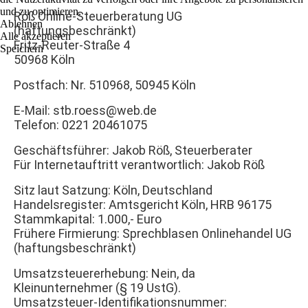
und zu optimieren.
Röß Online-Steuerberatung UG
Ablehnen
(haftungsbeschränkt)
Alle akzeptieren
Fritz-Reuter-Straße 4
Speichern
50968 Köln
Postfach: Nr. 510968, 50945 Köln
E-Mail: stb.roess@web.de
Telefon: 0221 20461075
Geschäftsführer: Jakob Röß, Steuerberater
Für Internetauftritt verantwortlich: Jakob Röß
Sitz laut Satzung: Köln, Deutschland
Handelsregister: Amtsgericht Köln, HRB 96175
Stammkapital: 1.000,- Euro
Frühere Firmierung: Sprechblasen Onlinehandel UG
(haftungsbeschränkt)
Umsatzsteuererhebung: Nein, da
Kleinunternehmer (§ 19 UstG).
Umsatzsteuer-Identifikationsnummer: